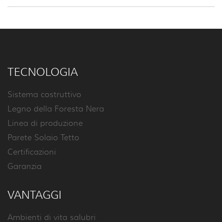
TECNOLOGIA
Sistema costruttivo
Legno della Foresta Nera
Linea di produzione
Parete Solaio Tetto
Certificazioni
Garanzia
VANTAGGI
Ambienti di vita salubri