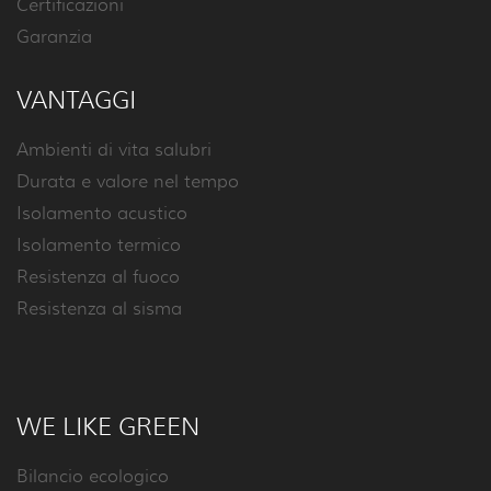
Certificazioni
Garanzia
VANTAGGI
Ambienti di vita salubri
Durata e valore nel tempo
Isolamento acustico
Isolamento termico
Resistenza al fuoco
Resistenza al sisma
WE LIKE GREEN
Bilancio ecologico