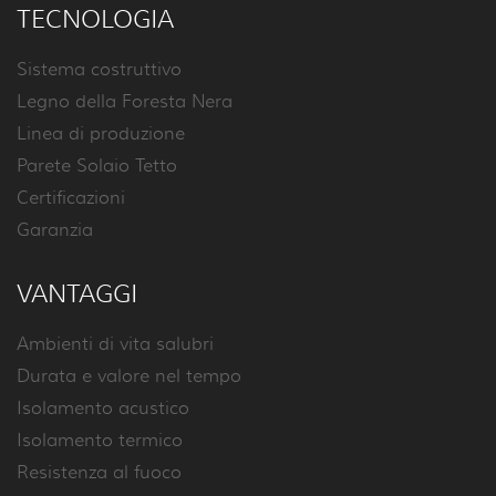
TECNOLOGIA
Sistema costruttivo
Legno della Foresta Nera
Linea di produzione
Parete Solaio Tetto
Certificazioni
Garanzia
VANTAGGI
Ambienti di vita salubri
Durata e valore nel tempo
Isolamento acustico
Isolamento termico
Resistenza al fuoco