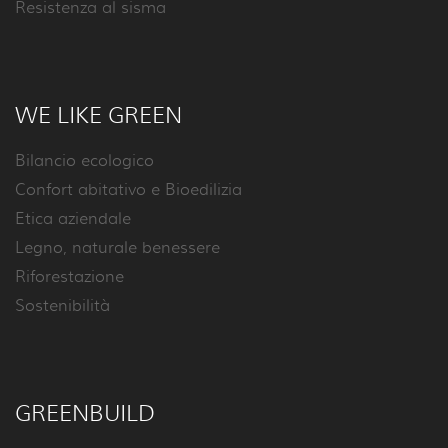
Resistenza al sisma
WE LIKE GREEN
Bilancio ecologico
Confort abitativo e Bioedilizia
Etica aziendale
Legno, naturale benessere
Riforestazione
Sostenibilità
GREENBUILD