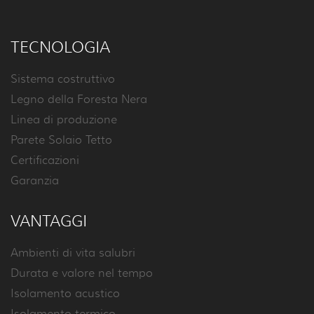
TECNOLOGIA
Sistema costruttivo
Legno della Foresta Nera
Linea di produzione
Parete Solaio Tetto
Certificazioni
Garanzia
VANTAGGI
Ambienti di vita salubri
Durata e valore nel tempo
Isolamento acustico